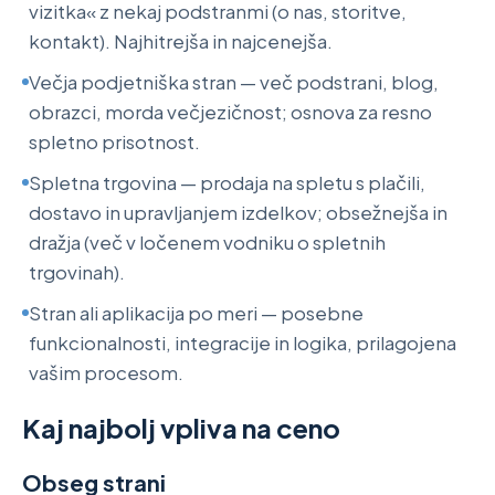
vizitka« z nekaj podstranmi (o nas, storitve,
kontakt). Najhitrejša in najcenejša.
Večja podjetniška stran — več podstrani, blog,
obrazci, morda večjezičnost; osnova za resno
spletno prisotnost.
Spletna trgovina — prodaja na spletu s plačili,
dostavo in upravljanjem izdelkov; obsežnejša in
dražja (več v ločenem vodniku o spletnih
trgovinah).
Stran ali aplikacija po meri — posebne
funkcionalnosti, integracije in logika, prilagojena
vašim procesom.
Kaj najbolj vpliva na ceno
Obseg strani