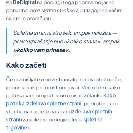
Pri
BeDigital
na podlagi tega pripravimo jasno
ponudbo brez skritih stroškov, prilagojeno vašim
ciljem in proračunu.
Spletna stran ni strošek, ampak naložba —
pravo vprašanje ni le »koliko stane«, ampak
»koliko vam prinese«
.
Kako začeti
Če razmišljate o novi strani ali prenovi obstoječe,
je prvi korak preprost pogovor. Več o tem, kako
poteka sam projekt, smo opisali v članku
Kako
poteka izdelava spletne strani
, podrobnosti o
storitvi pa najdete na strani
izdelava spletnih
strani
(za spletno prodajo glejte
spletne
trgovine
).