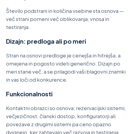
Število podstrani in količina vsebine sta osnova —
več strani pomeni več oblikovanja, vnosa in
testiranja.
Dizajn: predloga ali po meri
Stran na osnovi predloge je cenejša in hitrejša, a
omejena in pogosto videti generično. Dizajn po
meri stane več, a se prilagodi vaši blagovni znamki
in vas loči od konkurence.
Funkcionalnosti
Kontaktni obrazci so osnova; rezervacijski sistemi,
večjezičnost, članski dostop, konfiguratorji ali
povezave z drugimi sistemi pa ceno opazno
dvignejo, ker zahtevajo več razvoja in testiranja.