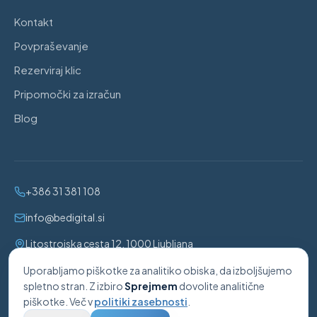
Kontakt
Povpraševanje
Rezerviraj klic
Pripomočki za izračun
Blog
+386 31 381 108
info@bedigital.si
Litostrojska cesta 12, 1000 Ljubljana
Uporabljamo piškotke za analitiko obiska, da izboljšujemo
BeDigital, digitalne rešitve in svetovanje, Sandi Benec s.p.
·
spletno stran. Z izbiro
Sprejmem
dovolite analitične
Davčna št.:
98231723
· Matična št.:
8598878000
piškotke. Več v
politiki zasebnosti
.
©
2026
BeDigital. Vse pravice pridržane.