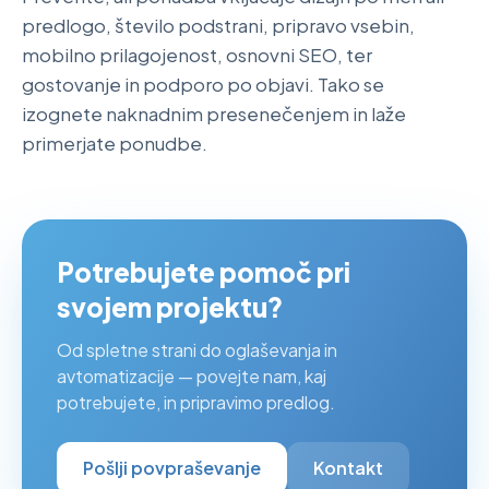
predlogo, število podstrani, pripravo vsebin,
mobilno prilagojenost, osnovni SEO, ter
gostovanje in podporo po objavi. Tako se
izognete naknadnim presenečenjem in laže
primerjate ponudbe.
Potrebujete pomoč pri
svojem projektu?
Od spletne strani do oglaševanja in
avtomatizacije — povejte nam, kaj
potrebujete, in pripravimo predlog.
Pošlji povpraševanje
Kontakt