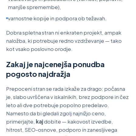
manjše spremembe),
varnostne kopije in podpora ob težavah.
Dobra spletna stran ni enkraten projekt, ampak
naložba, ki potrebuje redno vzdrževanje — tako
kot vsako poslovno orodje.
Zakaj je najcenejša ponudba
pogosto najdražja
Prepoceni stran se rada izkaže za drago: počasna
je, slabo uvrščena v iskalnikih, brez podpore in čez
leto ali dve potrebuje popolno predelavo.
Namesto da bi gledali zgolj najnižjo ceno,
primerjajte,
kaj
dobite — kakovost izvedbe,
hitrost, SEO-osnove, podporo in zanesljivega