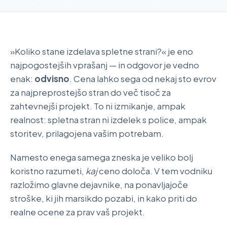
»Koliko stane izdelava spletne strani?« je eno
najpogostejših vprašanj — in odgovor je vedno
enak:
odvisno
. Cena lahko sega od nekaj sto evrov
za najpreprostejšo stran do več tisoč za
zahtevnejši projekt. To ni izmikanje, ampak
realnost: spletna stran ni izdelek s police, ampak
storitev, prilagojena vašim potrebam.
Namesto enega samega zneska je veliko bolj
koristno razumeti,
kaj
ceno določa. V tem vodniku
razložimo glavne dejavnike, na ponavljajoče
stroške, ki jih marsikdo pozabi, in kako priti do
realne ocene za prav vaš projekt.