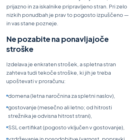
prijazno in za iskalnike pripravljeno stran. Pri zelo
nizkih ponudbah je prav to pogosto izpuščeno —
in vas stane pozneje.
Ne pozabite na ponavljajoče
stroške
Izdelava je enkraten strošek, a spletna stran
zahteva tudi tekoče stroške, ki jih je treba
upoštevati v proračunu:
domena (letna naročnina za spletni naslov),
gostovanje (mesečno ali letno; od hitrosti
strežnika je odvisna hitrost strani),
SSL certifikat (pogosto vključen v gostovanje),
vzdrževanje in posodobitve (varnost, popravki,