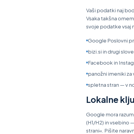
Vaši podatki naj bod
Vsaka takšna omemba 
svoje podatke vsaj 
Google Poslovni pr
bizi.si in drugi slo
Facebook in Instag
panožni imeniki za
spletna stran — v no
Lokalne klj
Google mora razum
(H1/H2) in vsebino —
strani«. Pišite narav