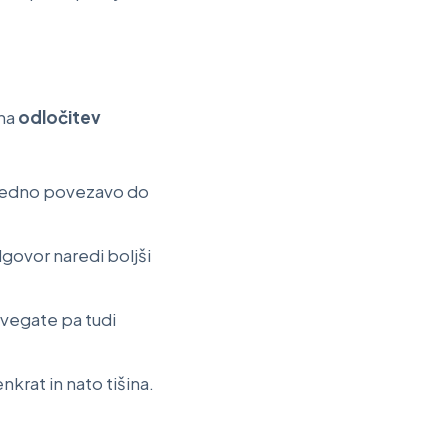
 na
odločitev
osredno povezavo do
govor naredi boljši
tvegate pa tudi
krat in nato tišina.