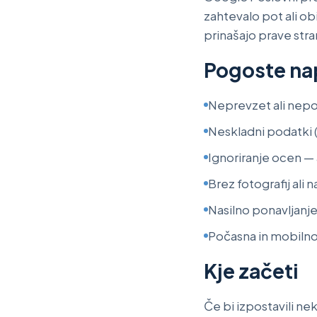
zahtevalo pot ali ob
prinašajo prave stra
Pogoste na
Neprevzet ali nepo
Neskladni podatki (
Ignoriranje ocen — a
Brez fotografij ali
Nasilno ponavljanj
Počasna in mobilno 
Kje začeti
Če bi izpostavili ne