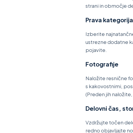
strani in območje d
Prava kategorija
Izberite najnatančne
ustrezne dodatne kat
pojavite.
Fotografije
Naložite resnične fo
s kakovostnimi, poso
(Preden jih naložite
Delovni čas, sto
Vzdržujte točen delo
redno objavljajte n