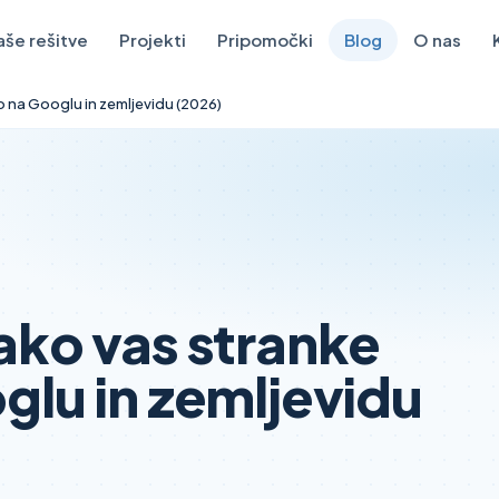
aše rešitve
Projekti
Pripomočki
Blog
O nas
o na Googlu in zemljevidu (2026)
ako vas stranke
glu in zemljevidu