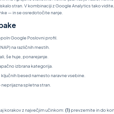
iskalo stran. V kombinaciji z Google Analytics tako vidite,
nke — in se osredotočite nanje.
pake
poln Google Poslovni profil.
NAP) na različnih mestih.
li, še huje, ponarejanje.
 napačno izbrana kategorija.
e ključnih besed namesto naravne vsebine.
neprijazna spletna stran.
kaj korakov z največjim učinkom:
(1)
prevzemite in do kon