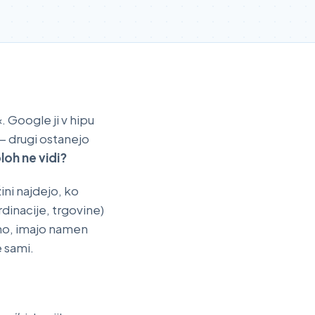
. Google ji v hipu
 — drugi ostanejo
ploh ne vidi?
ini najdejo, ko
rdinacije, trgovine)
alno, imajo namen
 sami.