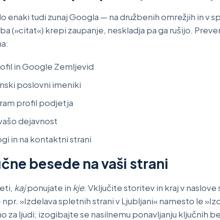
o enaki tudi zunaj Googla — na družbenih omrežjih in v sp
(»citat«) krepi zaupanje, neskladja pa ga rušijo. Prever
na:
ofil in Google Zemljevid
venski poslovni imeniki
ram profil podjetja
 vašo dejavnost
gi in na kontaktni strani
učne besede na vaši strani
eti,
kaj
ponujate in
kje
. Vključite storitev in kraj v naslove
 npr. »Izdelava spletnih strani v Ljubljani« namesto le »Iz
no za ljudi; izogibajte se nasilnemu ponavljanju ključnih b