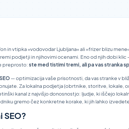
n in vtipka »vodovodar Ljubljana« ali »frizer blizu mene«
remi podjetji in njihovimi ocenami. Eno od njih dobi klic
je preprosto:
ste med tistimi tremi, ali pa vas stranka s
i SEO
— optimizacija vaše prisotnosti, da vas stranke v bliž
onujate. Za lokalna podjetja (obrtnike, storitve, lokale, o
inški kanal z najvišjo donosnostjo: ljudje, ki iščejo lok
odniku gremo čez konkretne korake, ki jih lahko izvedete
ni SEO?