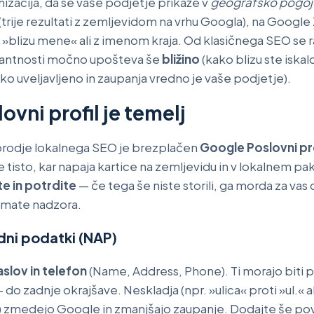
izacija, da se vaše podjetje prikaže v
geografsko pogoj
rije rezultati z zemljevidom na vrhu Googla), na Google 
 »blizu mene« ali z imenom kraja. Od klasičnega SEO se r
antnosti močno upošteva še
bližino
(kako blizu ste iskalc
ko uveljavljeno in zaupanja vredno je vaše podjetje).
vni profil je temelj
odje lokalnega SEO je brezplačen
Google Poslovni pro
e tisto, kar napaja kartice na zemljevidu in v lokalnem pak
 in potrdite
— če tega še niste storili, ga morda za vas
imate nadzora.
dni podatki (NAP)
aslov in telefon
(Name, Address, Phone). Ti morajo biti 
 do zadnje okrajšave. Neskladja (npr. »ulica« proti »ul.« al
e) zmedejo Google in zmanjšajo zaupanje. Dodajte še p