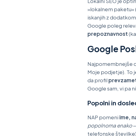
Lokalni SEO je optim
»lokalnem paketu« (t
iskanjih z dodatkom
Google poleg relev
prepoznavnost
(ka
Google Poslo
Najpomembnejše or
Moje podjetje). To j
da profil
prevzamete
Google sam, vi pa n
Popolni in dosle
NAP pomeni
ime, n
popolnoma enako
—
telefonske številk