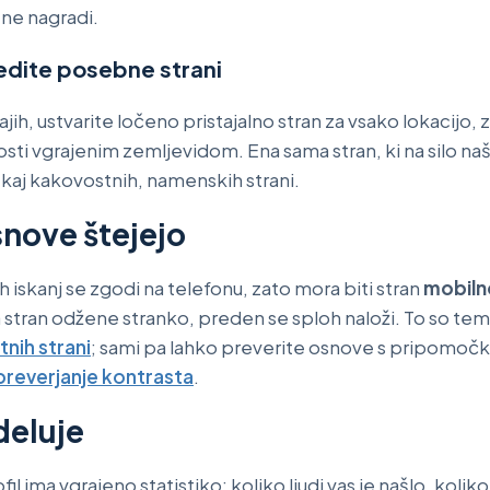
 ne nagradi.
redite posebne strani
jih, ustvarite ločeno pristajalno stran za vsako lokacijo, 
sti vgrajenim zemljevidom. Ena sama stran, ki na silo n
ekaj kakovostnih, namenskih strani.
nove štejejo
h iskanj se zgodi na telefonu, zato mora biti stran
mobilno
 stran odžene stranko, preden se sploh naloži. To so temelj
tnih strani
; sami pa lahko preverite osnove s pripomočki
preverjanje kontrasta
.
deluje
l ima vgrajeno statistiko: koliko ljudi vas je našlo, koliko j