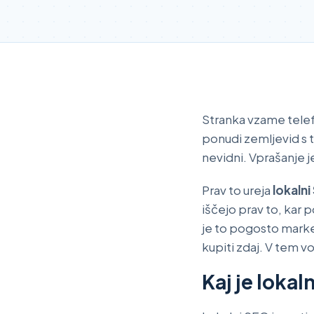
Stranka vzame telefo
ponudi zemljevid s t
nevidni. Vprašanje 
Prav to ureja
lokaln
iščejo prav to, kar p
je to pogosto market
kupiti zdaj. V tem v
Kaj je lokal