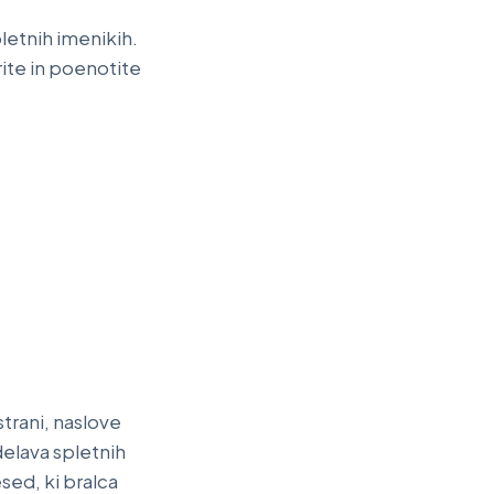
letnih imenikih.
ite in poenotite
 strani, naslove
delava spletnih
esed, ki bralca