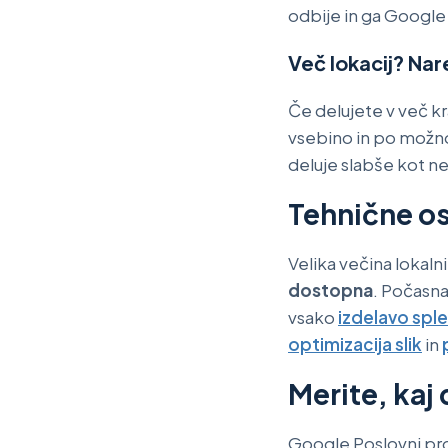
odbije in ga Google
Več lokacij? Na
Če delujete v več kra
vsebino in po možno
deluje slabše kot n
Tehnične os
Velika večina lokalni
dostopna
. Počasna
vsako
izdelavo sple
optimizacija slik
in
Merite, kaj 
Google Poslovni profi