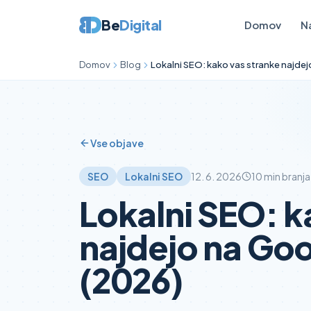
Be
Digital
Domov
N
Domov
Blog
Lokalni SEO: kako vas stranke najdej
Vse objave
SEO
Lokalni SEO
12. 6. 2026
10
min branja
Lokalni SEO: k
najdejo na Goo
(2026)