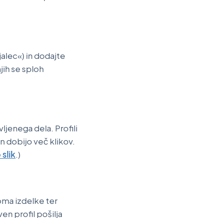
jalec«) in dodajte
jih se sploh
ljenega dela. Profili
n dobijo več klikov.
slik
.)
roma izdelke ter
n profil pošilja