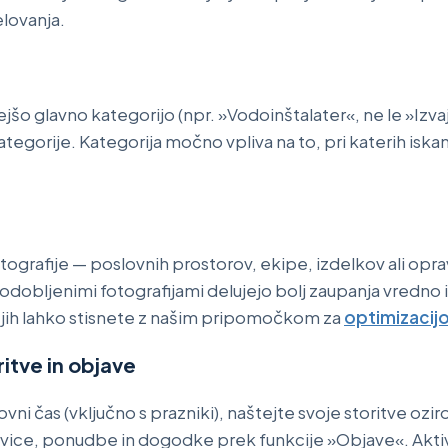
elovanja.
jšo glavno kategorijo (npr. »Vodoinštalater«, ne le »Izva
egorije. Kategorija močno vpliva na to, pri katerih iskan
tografije — poslovnih prostorov, ekipe, izdelkov ali oprav
dobljenimi fotografijami delujejo bolj zaupanja vredno i
, jih lahko stisnete z našim pripomočkom za
optimizacijo 
ritve in objave
vni čas (vključno s prazniki), naštejte svoje storitve ozi
ovice, ponudbe in dogodke prek funkcije »Objave«. Aktive