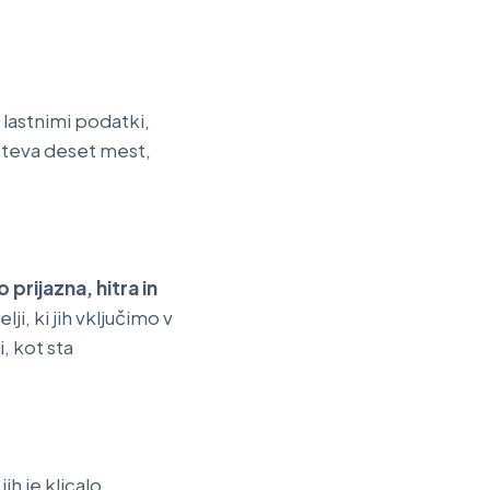
z lastnimi podatki,
ašteva deset mest,
 prijazna, hitra in
i, ki jih vključimo v
, kot sta
ih je klicalo,