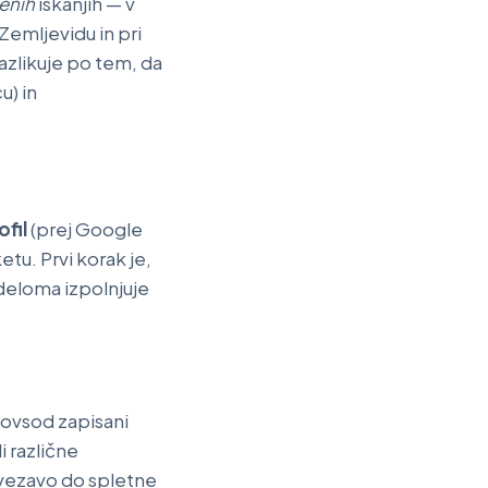
enih
iskanjih — v
Zemljevidu in pri
azlikuje po tem, da
u) in
fil
(prej Google
etu. Prvi korak je,
 deloma izpolnjuje
povsod zapisani
i različne
ovezavo do spletne