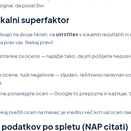
ignal, da posel živi.
kalni superfaktor
vajo na dvoje hkrati: na
uvrstitev
v lokalnih rezultatih in
la prav vas. Nekaj pravil:
 stranke za oceno — najlažje tako, da jim pošljete nep
 ocene, tudi negativne — vljuden, rešitveno naravnan od
a.
n ne ponarejajte ocen — Google to prepozna in kaznuje, 
kaj svežih ocen na mesec je vredno več kot val ocen naen
podatkov po spletu (NAP citati)