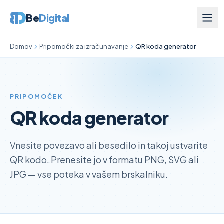
Be
Digital
Domov
Pripomočki za izračunavanje
QR koda generator
PRIPOMOČEK
QR koda generator
Vnesite povezavo ali besedilo in takoj ustvarite
QR kodo. Prenesite jo v formatu PNG, SVG ali
JPG — vse poteka v vašem brskalniku.