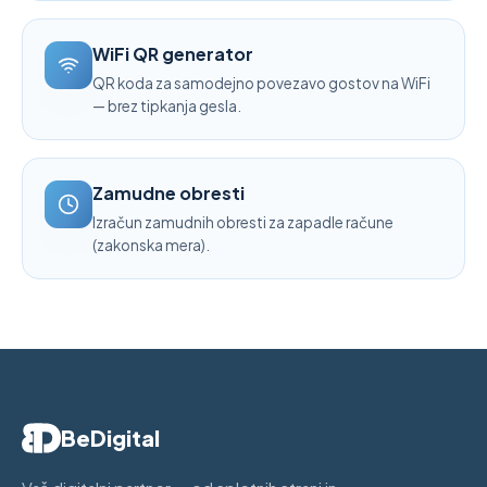
WiFi QR generator
QR koda za samodejno povezavo gostov na WiFi
— brez tipkanja gesla.
Zamudne obresti
Izračun zamudnih obresti za zapadle račune
(zakonska mera).
BeDigital