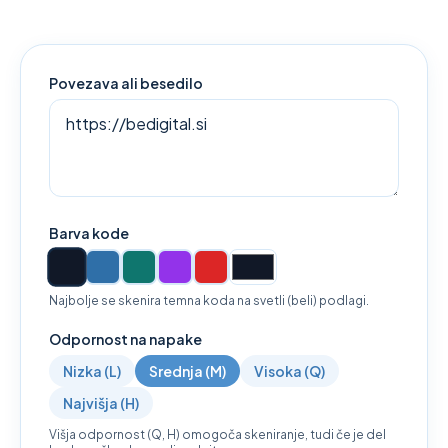
Povezava ali besedilo
Barva kode
Najbolje se skenira temna koda na svetli (beli) podlagi.
Odpornost na napake
Nizka (L)
Srednja (M)
Visoka (Q)
Najvišja (H)
Višja odpornost (Q, H) omogoča skeniranje, tudi če je del