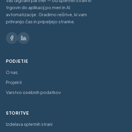
Vaš digitalni partner — od spletnih strani in
trgovin do aplikacij po meri in AI
avtomatizacije. Gradimo rešitve, ki vam
prihranijo čas in pripeljejo stranke.
PODJETJE
O nas
Projekti
Varstvo osebnih podatkov
STORITVE
Izdelava spletnih strani