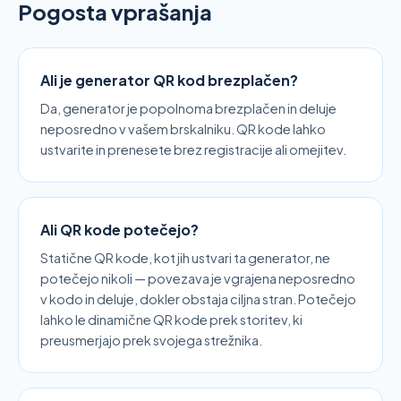
Pogosta vprašanja
Ali je generator QR kod brezplačen?
Da, generator je popolnoma brezplačen in deluje
neposredno v vašem brskalniku. QR kode lahko
ustvarite in prenesete brez registracije ali omejitev.
Ali QR kode potečejo?
Statične QR kode, kot jih ustvari ta generator, ne
potečejo nikoli — povezava je vgrajena neposredno
v kodo in deluje, dokler obstaja ciljna stran. Potečejo
lahko le dinamične QR kode prek storitev, ki
preusmerjajo prek svojega strežnika.