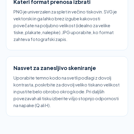
Kateri format prenosa izbrati
PNG je univerzalen za splet in večino tiskovin. SVG je
vektorski in ga lahko brez izgube kakovosti
povečate na poljubno velikost (idealno za velike
tiske, plakate, nalepke). JPG uporabite, ko format
zahteva fotografski zapis.
Nasvet za zanesljivo skeniranje
Uporabite temno kodo na svetli podlagi z dovolj
kontrasta, poskrbite za dovolj veliko tiskano velikost
in pustite belo obrobo okrog kode. Pri daljših
povezavah ali tisku izberite višjo stopnjo odpornosti
na napake (Q ali H).