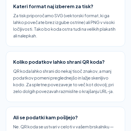
Kateri format naj izberem za tisk?
Za tisk priporočamo SVG (vektorski format, ki ga
lahko povečate brez izgube ostrine) ali PNG v visoki
ločljivosti. Tako bo koda ostra tudi na velikih plakatih
ali nalepkah.
Koliko podatkov lahko shrani QR koda?
QR koda lahko shrani do nekaj tisoč znakov, a manj
podatkov pomeni preglednejšo in lažje skenljivo
kodo. Za spletne povezave je to več kot dovolj; pri
zelo dolgih povezavah razmislite o krajšanju URL-ja.
Ali se podatki kam pošljejo?
Ne. QR koda se ustvari v celoti v vašem brskalniku —