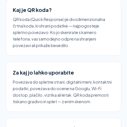
Kaj je QR koda?
QR koda (Quick Response) je dvodimenzionalna
črtna koda, ki shrani podatke — najpogosteje
spletno povezavo. Ko jo skenirate s kamero
telefona, vas samodejno odpre na shranjeni
povezavi ali prikaže besedilo.
Za kaj jo lahko uporabite
Povezava do spletne strani, digitalni meni, kontaktni
podatki, povezava do ocene na Googlu, Wi-Fi
dostop, plačilo, vizitka ali letak. QR koda premosti
tiskano gradivo in splet — z enim skenom.