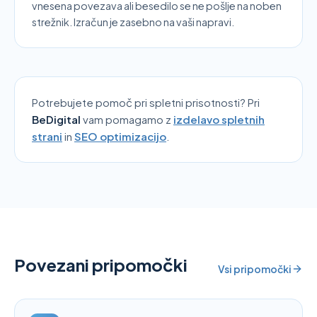
vnesena povezava ali besedilo se ne pošlje na noben
strežnik. Izračun je zasebno na vaši napravi.
Potrebujete pomoč pri spletni prisotnosti? Pri
BeDigital
vam pomagamo
z
izdelavo spletnih
strani
in
SEO optimizacijo
.
Povezani pripomočki
Vsi pripomočki