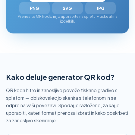
PNG
SVG
JPG
Prenesite QR kodo in jo uporabite na spletu, v tisku ali na
izdelkih.
Kako deluje generator QR kod?
QR koda hitro in zanesljivo poveže tiskano gradivo s
spletom — obiskovalec jo skenira s telefonom in se
odpre na vaši povezavi. Spodaj je razloženo, za kaj jo
uporabiti, kateri format prenosa izbrati in kako poskrbeti
za zanesljivo skeniranje.