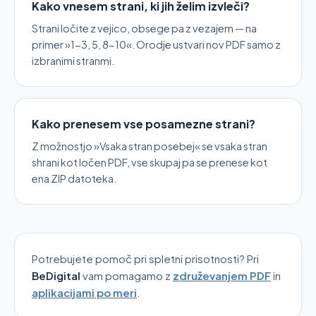
Kako vnesem strani, ki jih želim izvleči?
Strani ločite z vejico, obsege pa z vezajem — na
primer »1-3, 5, 8-10«. Orodje ustvari nov PDF samo z
izbranimi stranmi.
Kako prenesem vse posamezne strani?
Z možnostjo »Vsaka stran posebej« se vsaka stran
shrani kot ločen PDF, vse skupaj pa se prenese kot
ena ZIP datoteka.
Potrebujete pomoč pri spletni prisotnosti? Pri
BeDigital
vam pomagamo
z
združevanjem PDF
in
aplikacijami po meri
.