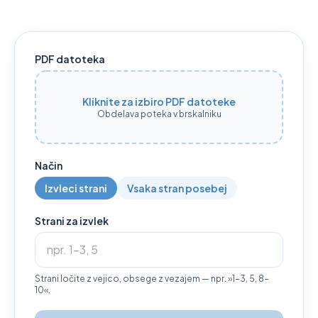
PDF datoteka
Kliknite za izbiro PDF datoteke
Obdelava poteka v brskalniku
Način
Izvleci strani
Vsaka stran posebej
Strani za izvlek
Strani ločite z vejico, obsege z vezajem — npr. »1-3, 5, 8-
10«.