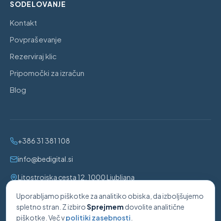
SODELOVANJE
Kontakt
Povpraševanje
Rezerviraj klic
Pripomočki za izračun
Blog
+386 31 381 108
info@bedigital.si
Litostrojska cesta 12, 1000 Ljubljana
Uporabljamo piškotke za analitiko obiska, da izboljšujemo
BeDigital, digitalne rešitve in svetovanje, Sandi Benec s.p.
·
spletno stran. Z izbiro
Sprejmem
dovolite analitične
Davčna št.:
98231723
· Matična št.:
8598878000
piškotke. Več v
politiki zasebnosti
.