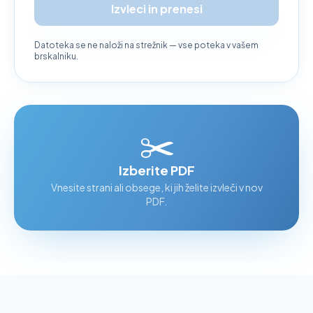
Izvleci in prenesi
Datoteka se ne naloži na strežnik — vse poteka v vašem
brskalniku.
✂️
Izberite PDF
Vnesite strani ali obsege, ki jih želite izvleči v nov
PDF.