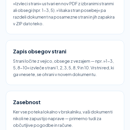
»Izvleci strani« ustvari en nov PDF z izbranimi stranmi
ali obsegi (npr. 1-3, 5). »Vsaka stran posebej« pa
razdeli dokument na posamezne strani in jih zapakira
v ZIP datoteko.
Zapis obsegov strani
Strani ločite z vejico, obsege z vezajem — npr. »1-3,
5, 8-10« izvleče strani 1, 2, 3, 5, 8, 9 in 10. Vrstni red, ki
ga vnesete, se ohrani v novem dokumentu.
Zasebnost
Ker vse poteka lokalno v brskalniku, vaši dokumenti
nikoli ne zapustijo naprave — primerno tudi za
občutljive pogodbe in račune.