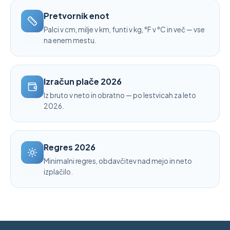
Pretvornik enot
Palci v cm, milje v km, funti v kg, °F v °C in več — vse
na enem mestu.
Izračun plače 2026
Iz bruto v neto in obratno — po lestvicah za leto
2026.
Regres 2026
Minimalni regres, obdavčitev nad mejo in neto
izplačilo.