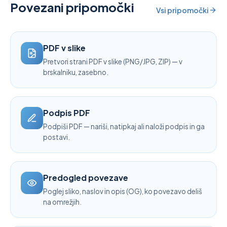
Povezani pripomočki
Vsi pripomočki
PDF v slike
Pretvori strani PDF v slike (PNG/JPG, ZIP) — v
brskalniku, zasebno.
Podpis PDF
Podpiši PDF — nariši, natipkaj ali naloži podpis in ga
postavi.
Predogled povezave
Poglej sliko, naslov in opis (OG), ko povezavo deliš
na omrežjih.