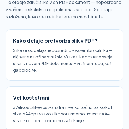
To orodje združi slike v en PDF dokument — neposredno
v vašem brskalniku in popolnoma zasebno. Spodaj je
razloženo, kako deluje in katere možnosti imate.
Kako deluje pretvorba slik v PDF?
Slike se obdelajo neposredno v vašem brskalniku —
nič se ne naloži na strežnik. Vsaka slika postane svoja
stran v novem PDF dokumentu, v vrstnem redu, kot
ga določite.
Velikost strani
»Velikost slike« ustvari stran, veliko točno toliko kot
slika. »A4« pa vsako sliko sorazmerno umesti na A4
stran z robom — primerno za tiskanje.