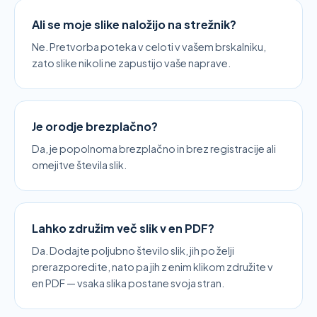
Ali se moje slike naložijo na strežnik?
Ne. Pretvorba poteka v celoti v vašem brskalniku,
zato slike nikoli ne zapustijo vaše naprave.
Je orodje brezplačno?
Da, je popolnoma brezplačno in brez registracije ali
omejitve števila slik.
Lahko združim več slik v en PDF?
Da. Dodajte poljubno število slik, jih po želji
prerazporedite, nato pa jih z enim klikom združite v
en PDF — vsaka slika postane svoja stran.