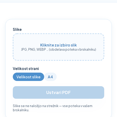
Slike
Kliknite za izbiro slik
JPG, PNG, WEBP … (obdelava poteka v brskalniku)
Velikost strani
Velikost slike
A4
Ustvari PDF
Slike se ne naložijo na strežnik — vse poteka v vašem
brskalniku.