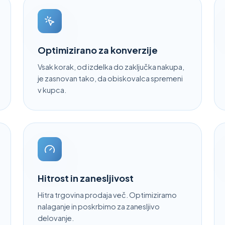
Optimizirano za konverzije
Vsak korak, od izdelka do zaključka nakupa,
je zasnovan tako, da obiskovalca spremeni
v kupca.
Hitrost in zanesljivost
Hitra trgovina prodaja več. Optimiziramo
nalaganje in poskrbimo za zanesljivo
delovanje.