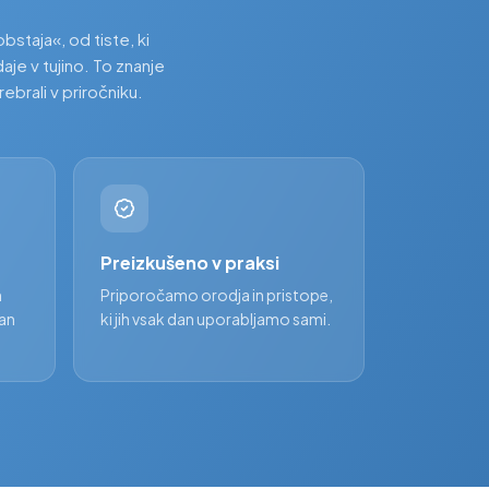
bstaja«, od tiste, ki
aje v tujino. To znanje
ebrali v priročniku.
Preizkušeno v praksi
n
Priporočamo orodja in pristope,
ran
ki jih vsak dan uporabljamo sami.