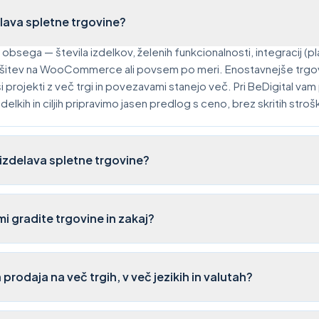
elava spletne trgovine?
obsega — števila izdelkov, želenih funkcionalnosti, integracij (pl
a rešitev na WooCommerce ali povsem po meri. Enostavnejše trgo
i projekti z več trgi in povezavami stanejo več. Pri BeDigital va
elkih in ciljih pripravimo jasen predlog s ceno, brez skritih stroš
 izdelava spletne trgovine?
mi gradite trgovine in zakaj?
 prodaja na več trgih, v več jezikih in valutah?