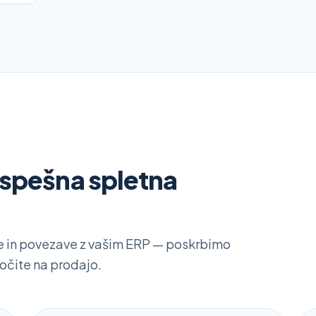
uspešna spletna
ve in povezave z vašim ERP — poskrbimo
točite na prodajo.