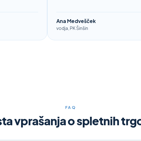
Ana Medvešček
vodja, PK Šinšin
FAQ
ta vprašanja o spletnih trg