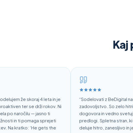
Kaj 
ujem že skoraj 4 leta in je
“
Sodelovati z BeDigital nam je
ktiven ter se drži rokov. Ni
zadovoljstvo. So zelo hitri, dr
po naročilu — jasno ti
dogovora in vedno svetujejo 
ti in ti pomaga sprejeti
predlogi. Spletna stran, ki so j
 Na kratko: ‘He gets the
deluje hitro, zanesljivo in je 