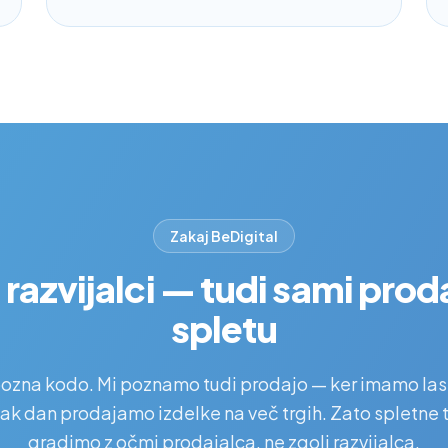
Zakaj BeDigital
 razvijalci — tudi sami pro
spletu
pozna kodo. Mi poznamo tudi prodajo — ker imamo l
ak dan prodajamo izdelke na več trgih. Zato spletne t
gradimo z očmi prodajalca, ne zgolj razvijalca.