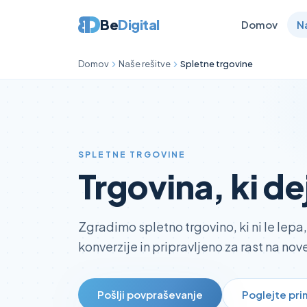
Be
Digital
Domov
N
Domov
Naše rešitve
Spletne trgovine
SPLETNE TRGOVINE
Trgovina, ki d
Zgradimo spletno trgovino, ki ni le lepa
konverzije in pripravljeno za rast na nov
Pošlji povpraševanje
Poglejte pr