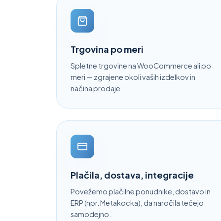
Trgovina po meri
Spletne trgovine na WooCommerce ali po
meri — zgrajene okoli vaših izdelkov in
načina prodaje.
Plačila, dostava, integracije
Povežemo plačilne ponudnike, dostavo in
ERP (npr. Metakocka), da naročila tečejo
samodejno.