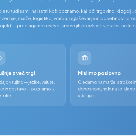
etu tudi sami, na lastni koži poznamo, kaj loči trgovino, ki zgolj »o
erzije, marže, logistiko, vračila, oglaševanje in posebnosti prod
jekt — predlagamo rešitve, ki smo jih preizkusili v praksi, ne le pr
ušnje z več trgi
Mislimo poslovno
ajo v tujino — jezike, valute,
Gledamo na marže, stroške i
ke in dostavo — poznamo iz
donosnost, ne le na to, da st
e roke.
»deluje«.