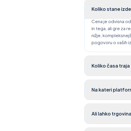
Koliko stane izd
Cena je odvisna od 
in tega, ali gre z
nižje, kompleksnejš
pogovoru o vaših izd
Koliko časa traja
Na kateri platfor
Ali lahko trgovina