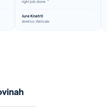
right job done.’
”
up
Jure Knehtl
An
direktor, WeScale
vod
ovinah