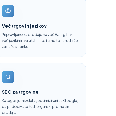
Več trgov in jezikov
Pripravljeno za prodajo na več EU trgih, v
več jezikih in valutah — kot smo to naredili že
za naše stranke.
SEO za trgovine
Kategorije in izdelki, optimizirani za Google,
da pridobivate tudi organski promet in
prodajo.