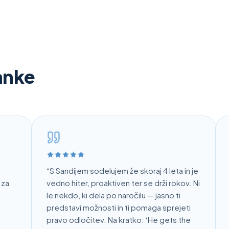
ranke
“
S Sandijem sodelujem že skoraj 4 leta in je
“
So
vedno hiter, proaktiven ter se drži rokov. Ni
zad
le nekdo, ki dela po naročilu — jasno ti
dog
predstavi možnosti in ti pomaga sprejeti
pre
pravo odločitev. Na kratko: ‘He gets the
del