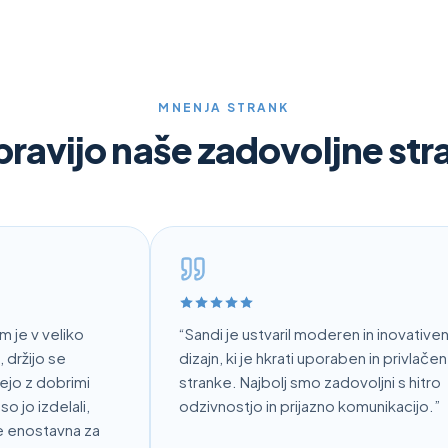
MNENJA STRANK
pravijo naše zadovoljne st
 v veliko
“
Sandi je ustvaril moderen in inovativen
žijo se
dizajn, ki je hkrati uporaben in privlačen za
z dobrimi
stranke. Najbolj smo zadovoljni s hitro
o izdelali,
odzivnostjo in prijazno komunikacijo.
”
enostavna za