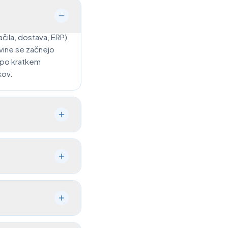
ačila, dostava, ERP)
vine se začnejo
m po kratkem
kov.