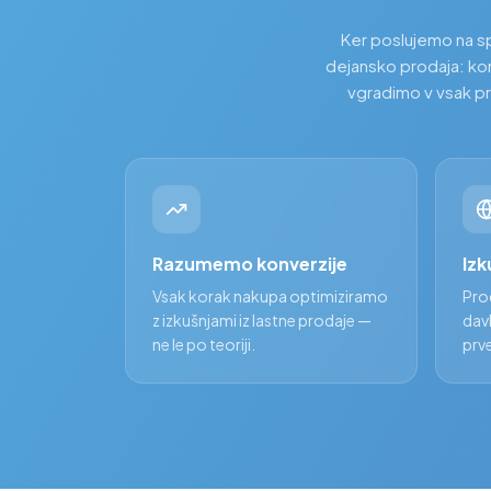
Ker poslujemo na spl
dejansko prodaja: konv
vgradimo v vsak pro
Razumemo konverzije
Izk
Vsak korak nakupa optimiziramo
Prod
z izkušnjami iz lastne prodaje —
dav
ne le po teoriji.
prv