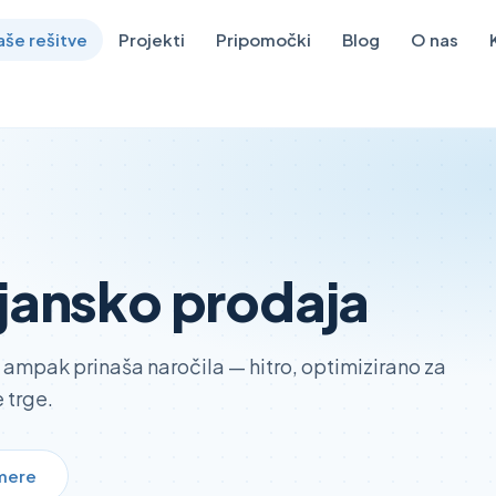
aše rešitve
Projekti
Pripomočki
Blog
O nas
ejansko prodaja
, ampak prinaša naročila — hitro, optimizirano za
e trge.
imere