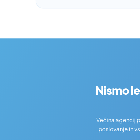
Nismo le
Večina agencij 
poslovanje in vs