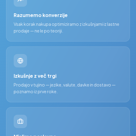
Razumemo konverzije
Vsak korak nakupa optimiziramo z izkušnjami iz lastne
prodaje — ne le po teoriji.
Izkušnje z več trgi
Prodajo v tujino — jezike, valute, davke in dostavo —
poznamo iz prve roke.