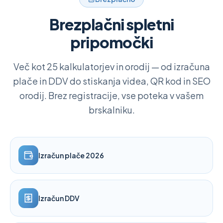
Brezplačni spletni
pripomočki
Več kot 25 kalkulatorjev in orodij — od izračuna
plače in DDV do stiskanja videa, QR kod in SEO
orodij. Brez registracije, vse poteka v vašem
brskalniku.
Izračun plače 2026
Izračun DDV