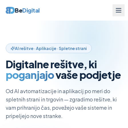
Be
Digital
AI rešitve · Aplikacije · Spletne strani
Digitalne rešitve, ki
poganjajo
vaše podjetje
Od AI avtomatizacije in aplikacij po meri do
spletnih strani in trgovin — zgradimo rešitve, ki
vam prihranijo čas, povežejo vaše sisteme in
pripeljejo nove stranke.