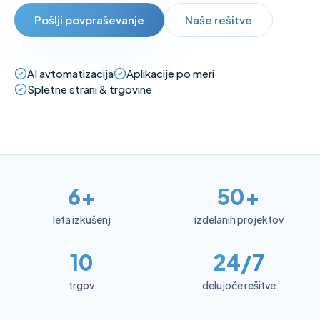
Pošlji povpraševanje
Naše rešitve
AI avtomatizacija
Aplikacije po meri
Spletne strani & trgovine
6
+
50
+
leta izkušenj
izdelanih projektov
10
24/7
trgov
delujoče rešitve