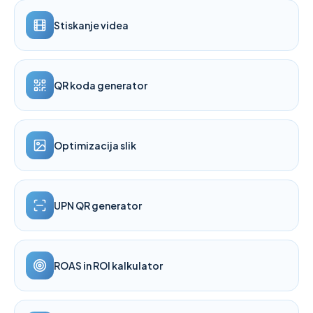
Stiskanje videa
QR koda generator
Optimizacija slik
UPN QR generator
ROAS in ROI kalkulator