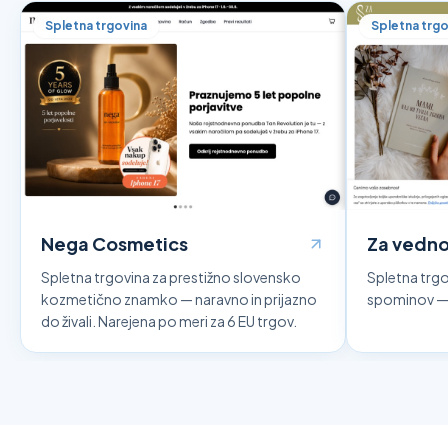
Spletna trgovina
Spletna trgo
Nega Cosmetics
Za vedn
Spletna trgovina za prestižno slovensko
Spletna trgo
kozmetično znamko — naravno in prijazno
spominov — d
do živali. Narejena po meri za 6 EU trgov.