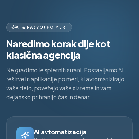
AI & RAZVOJ PO MERI
Naredimo korak dlje kot
klasična agencija
Ne gradimo le spletnih strani. Postavljamo AI
rešitve in aplikacije po meri, ki avtomatizirajo
vaše delo, povežejo vaše sisteme in vam
dejansko prihranijo čas in denar.
AI avtomatizacija