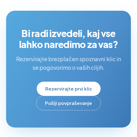
Bi radi izvedeli, kaj vse
lahko naredimo za vas?
Rezervirajte brezplačen spoznavni klic in
se pogovorimo o vaših ciljih.
Rezervirajte prvi klic
Pošlji povpraševanje