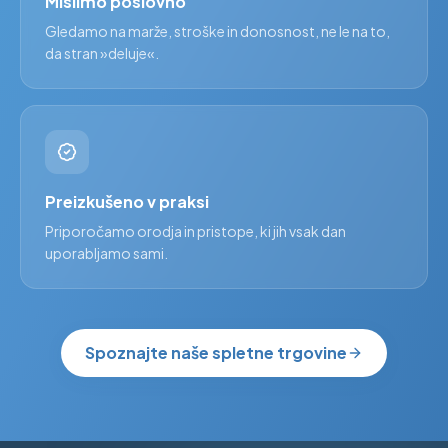
Mislimo poslovno
Gledamo na marže, stroške in donosnost, ne le na to,
da stran »deluje«.
Preizkušeno v praksi
Priporočamo orodja in pristope, ki jih vsak dan
uporabljamo sami.
Spoznajte naše spletne trgovine