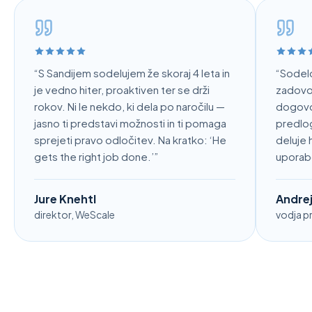
“
S Sandijem sodelujem že skoraj 4 leta in
“
Sodelo
je vedno hiter, proaktiven ter se drži
zadovolj
rokov. Ni le nekdo, ki dela po naročilu —
dogovor
jasno ti predstavi možnosti in ti pomaga
predlogi
sprejeti pravo odločitev. Na kratko: ‘He
deluje 
gets the right job done.’
”
uporab
Jure Knehtl
Andre
direktor, WeScale
vodja p