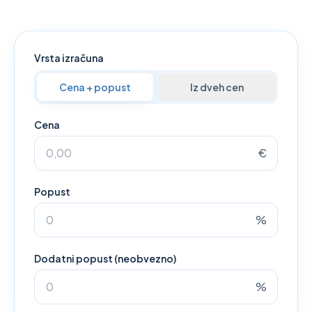
Vrsta izračuna
Cena + popust
Iz dveh cen
Cena
€
Popust
%
Dodatni popust (neobvezno)
%