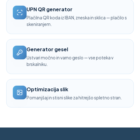
UPN QR generator
Plačilna QR koda iz IBAN, zneska in sklica — plačilo s
skeniranjem.
Generator gesel
Ustvari močno in varno geslo — vse poteka v
brskalniku.
Optimizacija slik
Pomanjšaj in stisni slike za hitrejšo spletno stran.