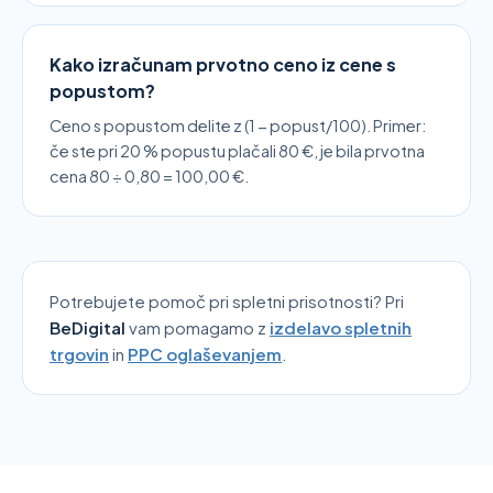
Kako izračunam prvotno ceno iz cene s
popustom?
Ceno s popustom delite z (1 − popust/100). Primer:
če ste pri 20 % popustu plačali 80 €, je bila prvotna
cena 80 ÷ 0,80 = 100,00 €.
Potrebujete pomoč pri spletni prisotnosti? Pri
BeDigital
vam pomagamo
z
izdelavo spletnih
trgovin
in
PPC oglaševanjem
.