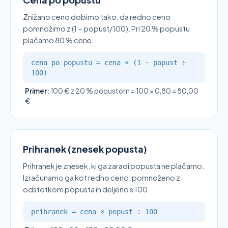
Znižano ceno dobimo tako, da redno ceno
pomnožimo z (1 − popust/100). Pri 20 % popustu
plačamo 80 % cene.
cena po popustu = cena × (1 − popust ÷
100)
Primer:
100 € z 20 % popustom = 100 × 0,80 = 80,00
€
Prihranek (znesek popusta)
Prihranek je znesek, ki ga zaradi popusta ne plačamo.
Izračunamo ga kot redno ceno, pomnoženo z
odstotkom popusta in deljeno s 100.
prihranek = cena × popust ÷ 100