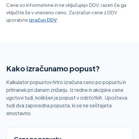
Cene so informativne in ne vključujejo DDV, razen če ga
vključite že v vneseno ceno. Za izračun cene z DDV
uporabite
izračun DDV
.
Kako izračunamo popust?
Kalkulator popustov hitro izračuna ceno po popustu in
prihranek pri danem znižanju. Iz redne in akcijske cene
ugotovi tudi, kolikšen je popust v odstotkih. Upošteva
tudi dva zaporedna popusta, ki se ne seštejeta
enostavno.
Cena po popustu