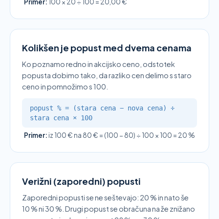
Primer:
100 × 20 ÷ 100 = 20,00 €
Kolikšen je popust med dvema cenama
Ko poznamo redno in akcijsko ceno, odstotek
popusta dobimo tako, da razliko cen delimo s staro
ceno in pomnožimo s 100.
popust % = (stara cena − nova cena) ÷
stara cena × 100
Primer:
iz 100 € na 80 € = (100 − 80) ÷ 100 × 100 = 20 %
Verižni (zaporedni) popusti
Zaporedni popusti se ne seštevajo: 20 % in nato še
10 % ni 30 %. Drugi popust se obračuna na že znižano