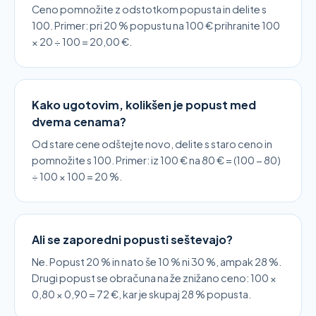
Ceno pomnožite z odstotkom popusta in delite s
100. Primer: pri 20 % popustu na 100 € prihranite 100
× 20 ÷ 100 = 20,00 €.
Kako ugotovim, kolikšen je popust med
dvema cenama?
Od stare cene odštejte novo, delite s staro ceno in
pomnožite s 100. Primer: iz 100 € na 80 € = (100 − 80)
÷ 100 × 100 = 20 %.
Ali se zaporedni popusti seštevajo?
Ne. Popust 20 % in nato še 10 % ni 30 %, ampak 28 %.
Drugi popust se obračuna na že znižano ceno: 100 ×
0,80 × 0,90 = 72 €, kar je skupaj 28 % popusta.